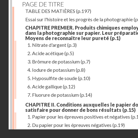
PAGE DE TITRE
TABLE DES MATIÈRES
(p.197)
Essai sur l'histoire et les progrès de la photographie
(p
CHAPITRE PREMIER. Produits chimiques emplo
dans la photographie sur papier. Leur préparati
Moyens de reconnaître leur pureté
(p.1)
1. Nitrate d'argent
(p.3)
2. Acide acétique
(p.5)
3. Brômure de potassium
(p.7)
4. Iodure de potassium
(p.8)
5. Hyposulfite de soude
(p.10)
6. Acide gallique
(p.12)
7. Fluorure de potassium
(p.14)
CHAPITRE II. Conditions auxquelles le papier do
satisfaire pour donner de bons résultats
(p.15)
1. Papier pour les épreuves positives et négatives
(p.
2. Du papier pour les épreuves négatives
(p.19)
Droits réservés - CNAM
CHAPITRE III. De l'exposition des modèles
(p.23