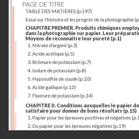
PAGE DE TITRE
TABLE DES MATIÈRES
(p.197)
Essai sur l'histoire et les progrès de la photographie
(p
CHAPITRE PREMIER. Produits chimiques emplo
dans la photographie sur papier. Leur préparati
Moyens de reconnaître leur pureté
(p.1)
1. Nitrate d'argent
(p.3)
2. Acide acétique
(p.5)
3. Brômure de potassium
(p.7)
4. Iodure de potassium
(p.8)
5. Hyposulfite de soude
(p.10)
6. Acide gallique
(p.12)
7. Fluorure de potassium
(p.14)
CHAPITRE II. Conditions auxquelles le papier do
satisfaire pour donner de bons résultats
(p.15)
1. Papier pour les épreuves positives et négatives
(p.
2. Du papier pour les épreuves négatives
(p.19)
Droits réservés - CNAM
CHAPITRE III. De l'exposition des modèles
(p.23