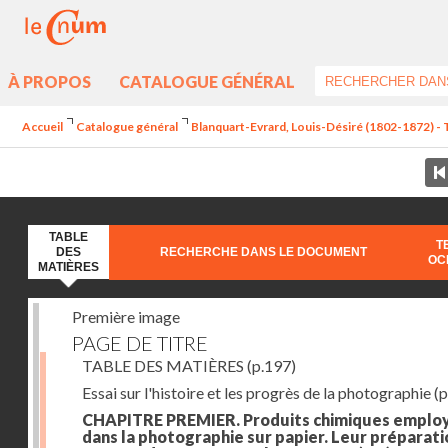
À PROPOS
CATALOGUE GÉNÉRAL
Accueil
Catalogue général
Blanquart-Evrard, Louis-Désiré (1802-1872) - 
TABLE
T
DES
RECHERCHE DANS LE DOCUMENT
OC
MATIÈRES
Première image
PAGE DE TITRE
TABLE DES MATIÈRES
(p.197)
Essai sur l'histoire et les progrès de la photographie
(p
CHAPITRE PREMIER. Produits chimiques emplo
dans la photographie sur papier. Leur préparati