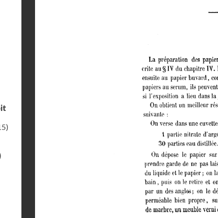
it
15)
)