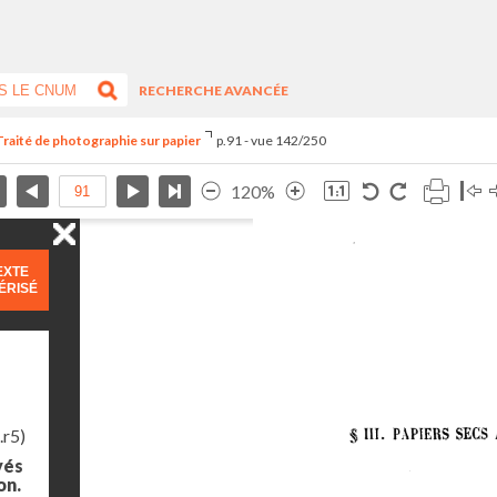
RECHERCHE AVANCÉE
Traité de photographie sur papier
p.91 - vue 142/250
120%
EXTE
ÉRISÉ
.r5)
yés
on.