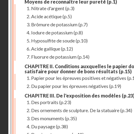
Moyens de reconnaître leur pureté
(p.1)
1. Nitrate d'argent
(p.3)
2. Acide acétique
(p.5)
3. Brômure de potassium
(p.7)
4. Iodure de potassium
(p.8)
5. Hyposulfite de soude
(p.10)
6. Acide gallique
(p.12)
7. Fluorure de potassium
(p.14)
CHAPITRE II. Conditions auxquelles le papier do
satisfaire pour donner de bons résultats
(p.15)
1. Papier pour les épreuves positives et négatives
(p.
2. Du papier pour les épreuves négatives
(p.19)
CHAPITRE III. De l'exposition des modèles
(p.23
1. Des portraits
(p.23)
2. Des ornements de sculpture. De la statuaire
(p.34)
3. Des monuments
(p.35)
4. Du paysage
(p.38)