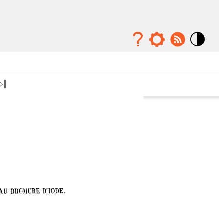
Mode
contraste
élévé