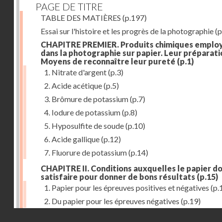
PAGE DE TITRE
TABLE DES MATIÈRES
(p.197)
Essai sur l'histoire et les progrès de la photographie
(p
CHAPITRE PREMIER. Produits chimiques emplo
dans la photographie sur papier. Leur préparati
Moyens de reconnaître leur pureté
(p.1)
1. Nitrate d'argent
(p.3)
2. Acide acétique
(p.5)
3. Brômure de potassium
(p.7)
4. Iodure de potassium
(p.8)
5. Hyposulfite de soude
(p.10)
6. Acide gallique
(p.12)
7. Fluorure de potassium
(p.14)
CHAPITRE II. Conditions auxquelles le papier do
satisfaire pour donner de bons résultats
(p.15)
1. Papier pour les épreuves positives et négatives
(p.
2. Du papier pour les épreuves négatives
(p.19)
Droits réservés - CNAM
CHAPITRE III. De l'exposition des modèles
(p.23