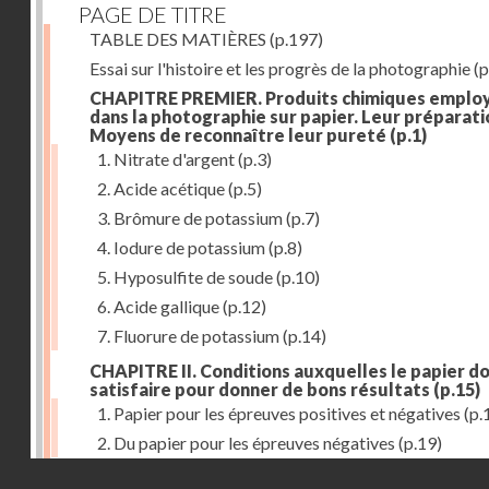
PAGE DE TITRE
TABLE DES MATIÈRES
(p.197)
Essai sur l'histoire et les progrès de la photographie
(p
CHAPITRE PREMIER. Produits chimiques emplo
dans la photographie sur papier. Leur préparati
Moyens de reconnaître leur pureté
(p.1)
1. Nitrate d'argent
(p.3)
2. Acide acétique
(p.5)
3. Brômure de potassium
(p.7)
4. Iodure de potassium
(p.8)
5. Hyposulfite de soude
(p.10)
6. Acide gallique
(p.12)
7. Fluorure de potassium
(p.14)
CHAPITRE II. Conditions auxquelles le papier do
satisfaire pour donner de bons résultats
(p.15)
1. Papier pour les épreuves positives et négatives
(p.
2. Du papier pour les épreuves négatives
(p.19)
Droits réservés - CNAM
CHAPITRE III. De l'exposition des modèles
(p.23