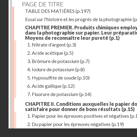
PAGE DE TITRE
TABLE DES MATIÈRES
(p.197)
Essai sur l'histoire et les progrès de la photographie
(p
CHAPITRE PREMIER. Produits chimiques emplo
dans la photographie sur papier. Leur préparati
Moyens de reconnaître leur pureté
(p.1)
1. Nitrate d'argent
(p.3)
2. Acide acétique
(p.5)
3. Brômure de potassium
(p.7)
4. Iodure de potassium
(p.8)
5. Hyposulfite de soude
(p.10)
6. Acide gallique
(p.12)
7. Fluorure de potassium
(p.14)
CHAPITRE II. Conditions auxquelles le papier do
satisfaire pour donner de bons résultats
(p.15)
1. Papier pour les épreuves positives et négatives
(p.
2. Du papier pour les épreuves négatives
(p.19)
Droits réservés - CNAM
CHAPITRE III. De l'exposition des modèles
(p.23