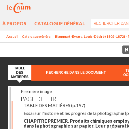
À PROPOS
CATALOGUE GÉNÉRAL
Accueil
Catalogue général
Blanquart-Evrard, Louis-Désiré (1802-1872) - 
TABLE
T
DES
RECHERCHE DANS LE DOCUMENT
OC
MATIÈRES
Première image
PAGE DE TITRE
TABLE DES MATIÈRES
(p.197)
Essai sur l'histoire et les progrès de la photographie
(p
CHAPITRE PREMIER. Produits chimiques emplo
dans la photographie sur papier. Leur préparati