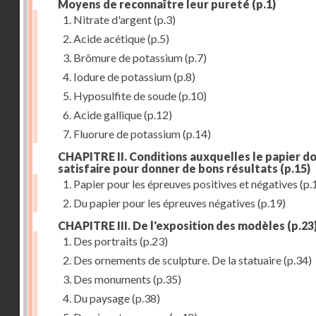
Moyens de reconnaître leur pureté
(p.1)
1. Nitrate d'argent
(p.3)
2. Acide acétique
(p.5)
3. Brômure de potassium
(p.7)
4. Iodure de potassium
(p.8)
5. Hyposulfite de soude
(p.10)
6. Acide gallique
(p.12)
7. Fluorure de potassium
(p.14)
CHAPITRE II. Conditions auxquelles le papier do
satisfaire pour donner de bons résultats
(p.15)
1. Papier pour les épreuves positives et négatives
(p.
2. Du papier pour les épreuves négatives
(p.19)
CHAPITRE III. De l'exposition des modèles
(p.23
1. Des portraits
(p.23)
2. Des ornements de sculpture. De la statuaire
(p.34)
3. Des monuments
(p.35)
4. Du paysage
(p.38)