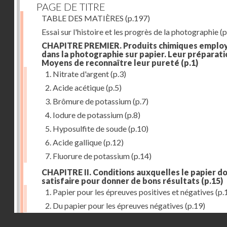
PAGE DE TITRE
TABLE DES MATIÈRES
(p.197)
Essai sur l'histoire et les progrès de la photographie
(p
CHAPITRE PREMIER. Produits chimiques emplo
dans la photographie sur papier. Leur préparati
Moyens de reconnaître leur pureté
(p.1)
1. Nitrate d'argent
(p.3)
2. Acide acétique
(p.5)
3. Brômure de potassium
(p.7)
4. Iodure de potassium
(p.8)
5. Hyposulfite de soude
(p.10)
6. Acide gallique
(p.12)
7. Fluorure de potassium
(p.14)
CHAPITRE II. Conditions auxquelles le papier do
satisfaire pour donner de bons résultats
(p.15)
1. Papier pour les épreuves positives et négatives
(p.
2. Du papier pour les épreuves négatives
(p.19)
Droits réservés - CNAM
CHAPITRE III. De l'exposition des modèles
(p.23