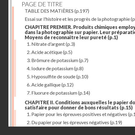
PAGE DE TITRE
TABLE DES MATIÈRES
(p.197)
Essai sur l'histoire et les progrès de la photographie
(p
CHAPITRE PREMIER. Produits chimiques emplo
dans la photographie sur papier. Leur préparati
Moyens de reconnaître leur pureté
(p.1)
1. Nitrate d'argent
(p.3)
2. Acide acétique
(p.5)
3. Brômure de potassium
(p.7)
4. Iodure de potassium
(p.8)
5. Hyposulfite de soude
(p.10)
6. Acide gallique
(p.12)
7. Fluorure de potassium
(p.14)
CHAPITRE II. Conditions auxquelles le papier do
satisfaire pour donner de bons résultats
(p.15)
1. Papier pour les épreuves positives et négatives
(p.
2. Du papier pour les épreuves négatives
(p.19)
Droits réservés - CNAM
CHAPITRE III. De l'exposition des modèles
(p.23