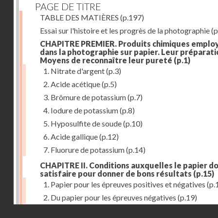
PAGE DE TITRE
TABLE DES MATIÈRES
(p.197)
Essai sur l'histoire et les progrès de la photographie
(p
CHAPITRE PREMIER. Produits chimiques emplo
dans la photographie sur papier. Leur préparati
Moyens de reconnaître leur pureté
(p.1)
1. Nitrate d'argent
(p.3)
2. Acide acétique
(p.5)
3. Brômure de potassium
(p.7)
4. Iodure de potassium
(p.8)
5. Hyposulfite de soude
(p.10)
6. Acide gallique
(p.12)
7. Fluorure de potassium
(p.14)
CHAPITRE II. Conditions auxquelles le papier do
satisfaire pour donner de bons résultats
(p.15)
1. Papier pour les épreuves positives et négatives
(p.
2. Du papier pour les épreuves négatives
(p.19)
Droits réservés - CNAM
CHAPITRE III. De l'exposition des modèles
(p.23