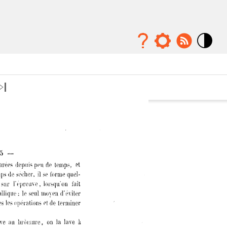
Mode
contraste
élévé