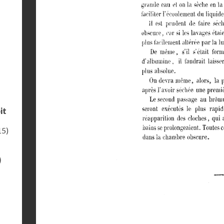
it
15)
)