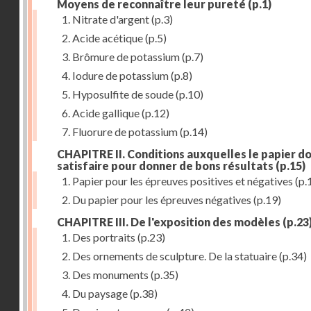
Moyens de reconnaître leur pureté
(p.1)
1. Nitrate d'argent
(p.3)
2. Acide acétique
(p.5)
3. Brômure de potassium
(p.7)
4. Iodure de potassium
(p.8)
5. Hyposulfite de soude
(p.10)
6. Acide gallique
(p.12)
7. Fluorure de potassium
(p.14)
CHAPITRE II. Conditions auxquelles le papier do
satisfaire pour donner de bons résultats
(p.15)
1. Papier pour les épreuves positives et négatives
(p.
2. Du papier pour les épreuves négatives
(p.19)
CHAPITRE III. De l'exposition des modèles
(p.23
1. Des portraits
(p.23)
2. Des ornements de sculpture. De la statuaire
(p.34)
3. Des monuments
(p.35)
4. Du paysage
(p.38)