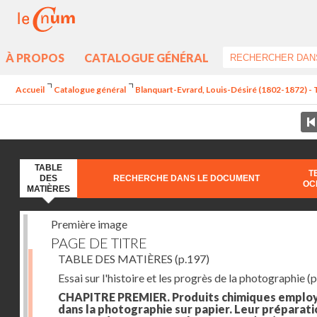
À PROPOS
CATALOGUE GÉNÉRAL
Accueil
Catalogue général
Blanquart-Evrard, Louis-Désiré (1802-1872) - 
TABLE
T
DES
RECHERCHE DANS LE DOCUMENT
OC
MATIÈRES
Première image
PAGE DE TITRE
TABLE DES MATIÈRES
(p.197)
Essai sur l'histoire et les progrès de la photographie
(p
CHAPITRE PREMIER. Produits chimiques emplo
dans la photographie sur papier. Leur préparati