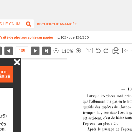
RECHERCHE AVANCÉE
Traité de photographie sur papier
p.105 - vue 156/250
110%
EXTE
ÉRISÉ
.r5)
yés
on.