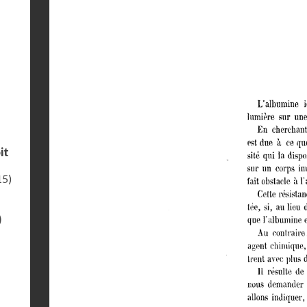
it
15)
)