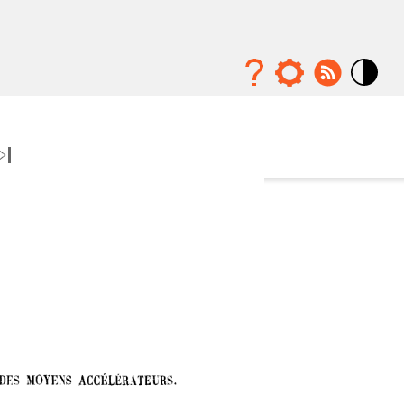
Mode
contraste
élévé