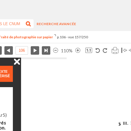
RECHERCHE AVANCÉE
Traité de photographie sur papier
p.106 - vue 157/250
110%
EXTE
ÉRISÉ
.r5)
yés
on.