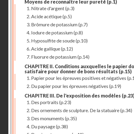
Moyens de reconnaître leur pureté
(p.1)
1. Nitrate d'argent
(p.3)
2. Acide acétique
(p.5)
3. Brômure de potassium
(p.7)
4. Iodure de potassium
(p.8)
5. Hyposulfite de soude
(p.10)
6. Acide gallique
(p.12)
7. Fluorure de potassium
(p.14)
CHAPITRE II. Conditions auxquelles le papier do
satisfaire pour donner de bons résultats
(p.15)
1. Papier pour les épreuves positives et négatives
(p.
2. Du papier pour les épreuves négatives
(p.19)
CHAPITRE III. De l'exposition des modèles
(p.23
1. Des portraits
(p.23)
2. Des ornements de sculpture. De la statuaire
(p.34)
3. Des monuments
(p.35)
4. Du paysage
(p.38)