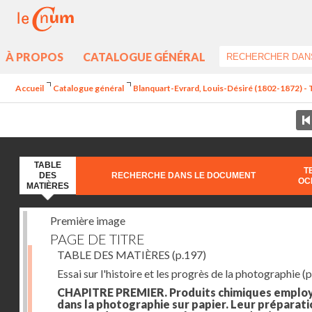
À PROPOS
CATALOGUE GÉNÉRAL
Accueil
Catalogue général
Blanquart-Evrard, Louis-Désiré (1802-1872) - 
TABLE
T
DES
RECHERCHE DANS LE DOCUMENT
OC
MATIÈRES
Première image
PAGE DE TITRE
TABLE DES MATIÈRES
(p.197)
Essai sur l'histoire et les progrès de la photographie
(p
CHAPITRE PREMIER. Produits chimiques emplo
dans la photographie sur papier. Leur préparati