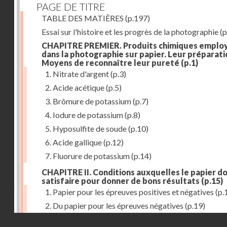
PAGE DE TITRE
TABLE DES MATIÈRES
(p.197)
Essai sur l'histoire et les progrès de la photographie
(p
CHAPITRE PREMIER. Produits chimiques emplo
dans la photographie sur papier. Leur préparati
Moyens de reconnaître leur pureté
(p.1)
1. Nitrate d'argent
(p.3)
2. Acide acétique
(p.5)
3. Brômure de potassium
(p.7)
4. Iodure de potassium
(p.8)
5. Hyposulfite de soude
(p.10)
6. Acide gallique
(p.12)
7. Fluorure de potassium
(p.14)
CHAPITRE II. Conditions auxquelles le papier do
satisfaire pour donner de bons résultats
(p.15)
1. Papier pour les épreuves positives et négatives
(p.
2. Du papier pour les épreuves négatives
(p.19)
Droits réservés - CNAM
CHAPITRE III. De l'exposition des modèles
(p.23