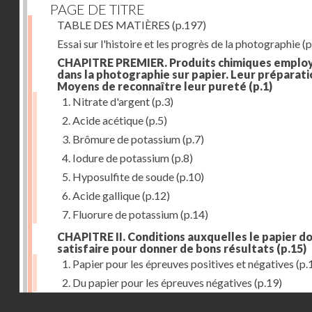
PAGE DE TITRE
TABLE DES MATIÈRES
(p.197)
Essai sur l'histoire et les progrès de la photographie
(p
CHAPITRE PREMIER. Produits chimiques emplo
dans la photographie sur papier. Leur préparati
Moyens de reconnaître leur pureté
(p.1)
1. Nitrate d'argent
(p.3)
2. Acide acétique
(p.5)
3. Brômure de potassium
(p.7)
4. Iodure de potassium
(p.8)
5. Hyposulfite de soude
(p.10)
6. Acide gallique
(p.12)
7. Fluorure de potassium
(p.14)
CHAPITRE II. Conditions auxquelles le papier do
satisfaire pour donner de bons résultats
(p.15)
1. Papier pour les épreuves positives et négatives
(p.
2. Du papier pour les épreuves négatives
(p.19)
Droits réservés - CNAM
CHAPITRE III. De l'exposition des modèles
(p.23