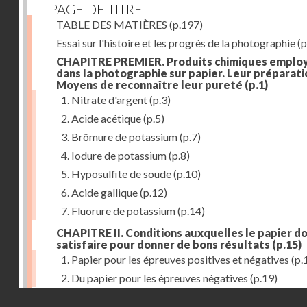
PAGE DE TITRE
TABLE DES MATIÈRES
(p.197)
Essai sur l'histoire et les progrès de la photographie
(p
CHAPITRE PREMIER. Produits chimiques emplo
dans la photographie sur papier. Leur préparati
Moyens de reconnaître leur pureté
(p.1)
1. Nitrate d'argent
(p.3)
2. Acide acétique
(p.5)
3. Brômure de potassium
(p.7)
4. Iodure de potassium
(p.8)
5. Hyposulfite de soude
(p.10)
6. Acide gallique
(p.12)
7. Fluorure de potassium
(p.14)
CHAPITRE II. Conditions auxquelles le papier do
satisfaire pour donner de bons résultats
(p.15)
1. Papier pour les épreuves positives et négatives
(p.
2. Du papier pour les épreuves négatives
(p.19)
Droits réservés - CNAM
CHAPITRE III. De l'exposition des modèles
(p.23