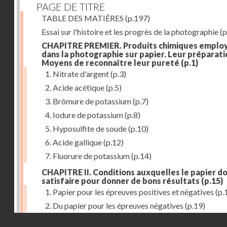
PAGE DE TITRE
TABLE DES MATIÈRES
(p.197)
Essai sur l'histoire et les progrès de la photographie
(p
CHAPITRE PREMIER. Produits chimiques emplo
dans la photographie sur papier. Leur préparati
Moyens de reconnaître leur pureté
(p.1)
1. Nitrate d'argent
(p.3)
2. Acide acétique
(p.5)
3. Brômure de potassium
(p.7)
4. Iodure de potassium
(p.8)
5. Hyposulfite de soude
(p.10)
6. Acide gallique
(p.12)
7. Fluorure de potassium
(p.14)
CHAPITRE II. Conditions auxquelles le papier do
satisfaire pour donner de bons résultats
(p.15)
1. Papier pour les épreuves positives et négatives
(p.
2. Du papier pour les épreuves négatives
(p.19)
Droits réservés - CNAM
CHAPITRE III. De l'exposition des modèles
(p.23