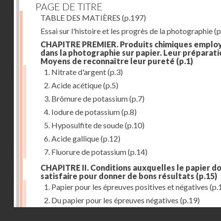
PAGE DE TITRE
TABLE DES MATIÈRES
(p.197)
Essai sur l'histoire et les progrès de la photographie
(p
CHAPITRE PREMIER. Produits chimiques emplo
dans la photographie sur papier. Leur préparati
Moyens de reconnaître leur pureté
(p.1)
1. Nitrate d'argent
(p.3)
2. Acide acétique
(p.5)
3. Brômure de potassium
(p.7)
4. Iodure de potassium
(p.8)
5. Hyposulfite de soude
(p.10)
6. Acide gallique
(p.12)
7. Fluorure de potassium
(p.14)
CHAPITRE II. Conditions auxquelles le papier do
satisfaire pour donner de bons résultats
(p.15)
1. Papier pour les épreuves positives et négatives
(p.
2. Du papier pour les épreuves négatives
(p.19)
Droits réservés - CNAM
CHAPITRE III. De l'exposition des modèles
(p.23