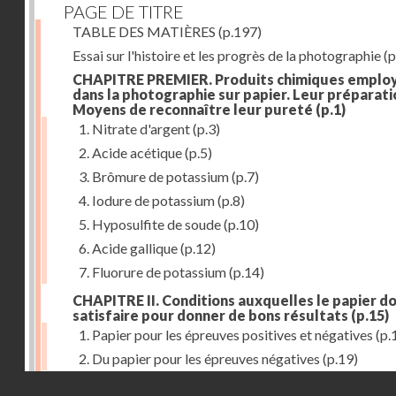
PAGE DE TITRE
TABLE DES MATIÈRES
(p.197)
Essai sur l'histoire et les progrès de la photographie
(p
CHAPITRE PREMIER. Produits chimiques emplo
dans la photographie sur papier. Leur préparati
Moyens de reconnaître leur pureté
(p.1)
1. Nitrate d'argent
(p.3)
2. Acide acétique
(p.5)
3. Brômure de potassium
(p.7)
4. Iodure de potassium
(p.8)
5. Hyposulfite de soude
(p.10)
6. Acide gallique
(p.12)
7. Fluorure de potassium
(p.14)
CHAPITRE II. Conditions auxquelles le papier do
satisfaire pour donner de bons résultats
(p.15)
1. Papier pour les épreuves positives et négatives
(p.
2. Du papier pour les épreuves négatives
(p.19)
Droits réservés - CNAM
CHAPITRE III. De l'exposition des modèles
(p.23