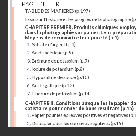
PAGE DE TITRE
TABLE DES MATIÈRES
(p.197)
Essai sur l'histoire et les progrès de la photographie
(p
CHAPITRE PREMIER. Produits chimiques emplo
dans la photographie sur papier. Leur préparati
Moyens de reconnaître leur pureté
(p.1)
1. Nitrate d'argent
(p.3)
2. Acide acétique
(p.5)
3. Brômure de potassium
(p.7)
4. Iodure de potassium
(p.8)
5. Hyposulfite de soude
(p.10)
6. Acide gallique
(p.12)
7. Fluorure de potassium
(p.14)
CHAPITRE II. Conditions auxquelles le papier do
satisfaire pour donner de bons résultats
(p.15)
1. Papier pour les épreuves positives et négatives
(p.
2. Du papier pour les épreuves négatives
(p.19)
Droits réservés - CNAM
CHAPITRE III. De l'exposition des modèles
(p.23