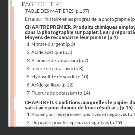
PAGE DE TITRE
TABLE DES MATIÈRES
(p.197)
Essai sur l'histoire et les progrès de la photographie
(p
CHAPITRE PREMIER. Produits chimiques emplo
dans la photographie sur papier. Leur préparati
Moyens de reconnaître leur pureté
(p.1)
1. Nitrate d'argent
(p.3)
2. Acide acétique
(p.5)
3. Brômure de potassium
(p.7)
4. Iodure de potassium
(p.8)
5. Hyposulfite de soude
(p.10)
6. Acide gallique
(p.12)
7. Fluorure de potassium
(p.14)
CHAPITRE II. Conditions auxquelles le papier do
satisfaire pour donner de bons résultats
(p.15)
1. Papier pour les épreuves positives et négatives
(p.
2. Du papier pour les épreuves négatives
(p.19)
Droits réservés - CNAM
CHAPITRE III. De l'exposition des modèles
(p.23