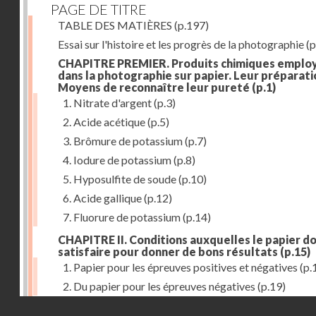
PAGE DE TITRE
TABLE DES MATIÈRES
(p.197)
Essai sur l'histoire et les progrès de la photographie
(p
CHAPITRE PREMIER. Produits chimiques emplo
dans la photographie sur papier. Leur préparati
Moyens de reconnaître leur pureté
(p.1)
1. Nitrate d'argent
(p.3)
2. Acide acétique
(p.5)
3. Brômure de potassium
(p.7)
4. Iodure de potassium
(p.8)
5. Hyposulfite de soude
(p.10)
6. Acide gallique
(p.12)
7. Fluorure de potassium
(p.14)
CHAPITRE II. Conditions auxquelles le papier do
satisfaire pour donner de bons résultats
(p.15)
1. Papier pour les épreuves positives et négatives
(p.
2. Du papier pour les épreuves négatives
(p.19)
Droits réservés - CNAM
CHAPITRE III. De l'exposition des modèles
(p.23