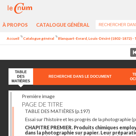
À PROPOS
CATALOGUE GÉNÉRAL
Accueil
Catalogue général
Blanquart-Evrard, Louis-Désiré (1802-1872) - 
TABLE
T
DES
RECHERCHE DANS LE DOCUMENT
OC
MATIÈRES
Première image
PAGE DE TITRE
TABLE DES MATIÈRES
(p.197)
Essai sur l'histoire et les progrès de la photographie
(p
CHAPITRE PREMIER. Produits chimiques emplo
dans la photographie sur papier. Leur préparati