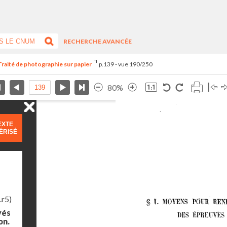
RECHERCHE AVANCÉE
Traité de photographie sur papier
p.139 - vue 190/250
80%
EXTE
ÉRISÉ
.r5)
yés
on.