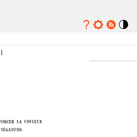
Mode
contraste
élévé