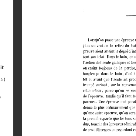
it
15)
)