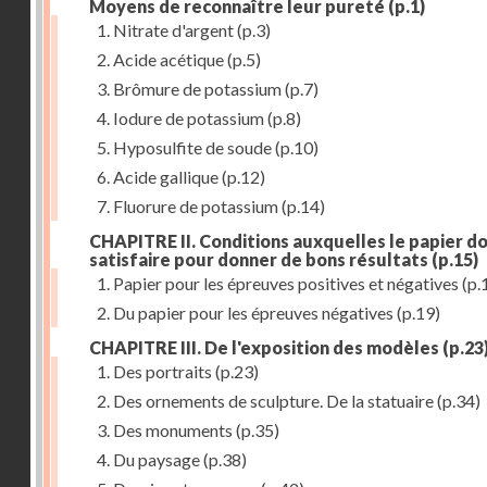
Moyens de reconnaître leur pureté
(p.1)
1. Nitrate d'argent
(p.3)
2. Acide acétique
(p.5)
3. Brômure de potassium
(p.7)
4. Iodure de potassium
(p.8)
5. Hyposulfite de soude
(p.10)
6. Acide gallique
(p.12)
7. Fluorure de potassium
(p.14)
CHAPITRE II. Conditions auxquelles le papier do
satisfaire pour donner de bons résultats
(p.15)
1. Papier pour les épreuves positives et négatives
(p.
2. Du papier pour les épreuves négatives
(p.19)
CHAPITRE III. De l'exposition des modèles
(p.23
1. Des portraits
(p.23)
2. Des ornements de sculpture. De la statuaire
(p.34)
3. Des monuments
(p.35)
4. Du paysage
(p.38)