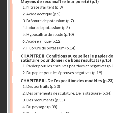
Moyens de reconnaître leur pureté
(p.1)
1. Nitrate d'argent
(p.3)
2. Acide acétique
(p.5)
3. Brômure de potassium
(p.7)
4. Iodure de potassium
(p.8)
5. Hyposulfite de soude
(p.10)
6. Acide gallique
(p.12)
7. Fluorure de potassium
(p.14)
CHAPITRE II. Conditions auxquelles le papier do
satisfaire pour donner de bons résultats
(p.15)
1. Papier pour les épreuves positives et négatives
(p.
2. Du papier pour les épreuves négatives
(p.19)
CHAPITRE III. De l'exposition des modèles
(p.23
1. Des portraits
(p.23)
2. Des ornements de sculpture. De la statuaire
(p.34)
3. Des monuments
(p.35)
4. Du paysage
(p.38)