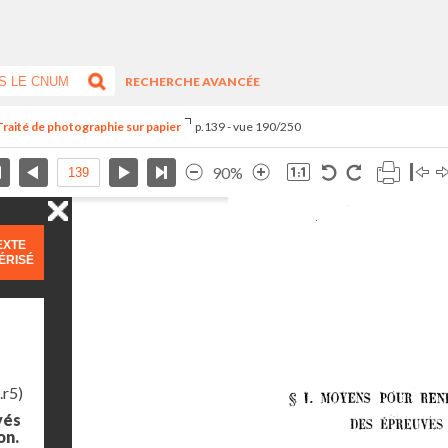
RECHERCHE AVANCÉE
Traité de photographie sur papier
p.139 - vue 190/250
90%
EXTE
ÉRISÉ
.r5)
yés
on.