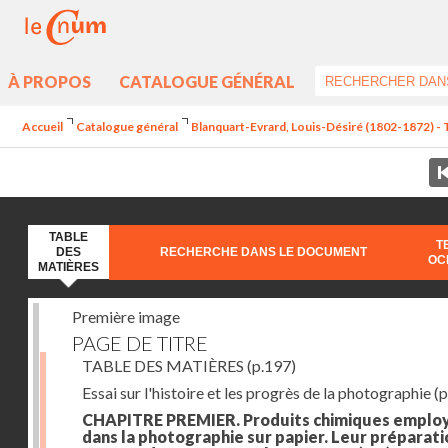
À PROPOS
CATALOGUE GÉNÉRAL
Accueil
Catalogue général
Blanquart-Evrard, Louis-Désiré (1802-1872) - 
TABLE
T
DES
RECHERCHE DANS LE DOCUMENT
OC
MATIÈRES
Première image
PAGE DE TITRE
TABLE DES MATIÈRES
(p.197)
Essai sur l'histoire et les progrès de la photographie
(p
CHAPITRE PREMIER. Produits chimiques emplo
dans la photographie sur papier. Leur préparati