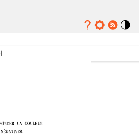
Mode
contraste
élévé