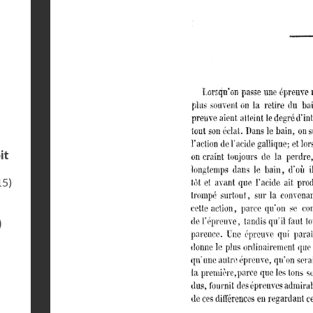
it
15)
)