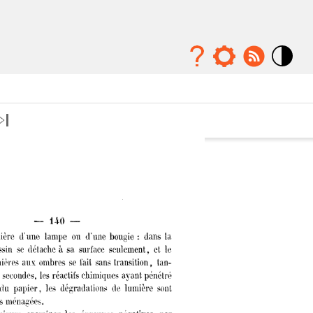
Mode
contraste
élévé