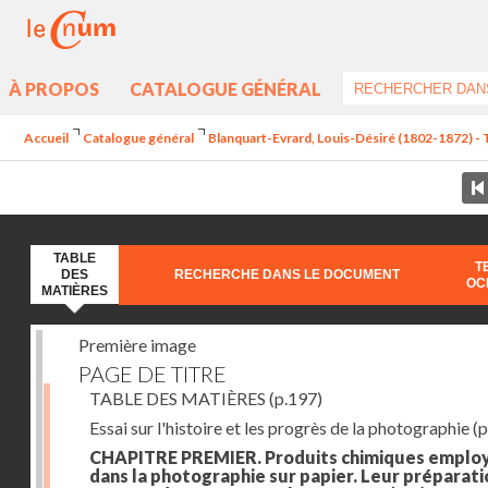
À PROPOS
CATALOGUE GÉNÉRAL
Accueil
Catalogue général
Blanquart-Evrard, Louis-Désiré (1802-1872) - 
TABLE
T
DES
RECHERCHE DANS LE DOCUMENT
OC
MATIÈRES
Première image
PAGE DE TITRE
TABLE DES MATIÈRES
(p.197)
Essai sur l'histoire et les progrès de la photographie
(p
CHAPITRE PREMIER. Produits chimiques emplo
dans la photographie sur papier. Leur préparati