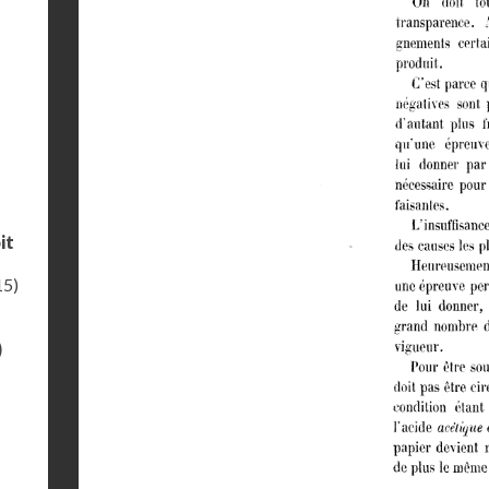
it
15)
)