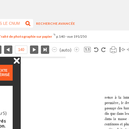
RECHERCHE AVANCÉE
Traité de photographie sur papier
p.140 - vue 191/250
(auto)
EXTE
ÉRISÉ
.r5)
yés
on.