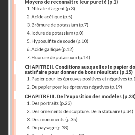
Moyens de reconnaître leur pureté
(p.1)
1. Nitrate d'argent
(p.3)
2. Acide acétique
(p.5)
3. Brômure de potassium
(p.7)
4. Iodure de potassium
(p.8)
5. Hyposulfite de soude
(p.10)
6. Acide gallique
(p.12)
7. Fluorure de potassium
(p.14)
CHAPITRE II. Conditions auxquelles le papier do
satisfaire pour donner de bons résultats
(p.15)
1. Papier pour les épreuves positives et négatives
(p.
2. Du papier pour les épreuves négatives
(p.19)
CHAPITRE III. De l'exposition des modèles
(p.23
1. Des portraits
(p.23)
2. Des ornements de sculpture. De la statuaire
(p.34)
3. Des monuments
(p.35)
4. Du paysage
(p.38)