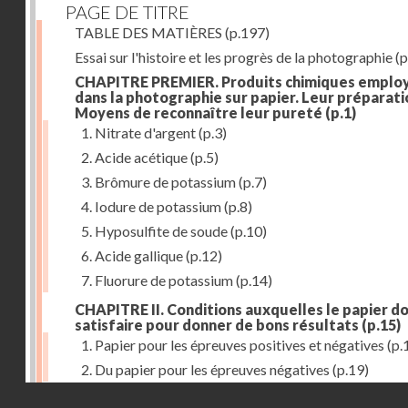
PAGE DE TITRE
TABLE DES MATIÈRES
(p.197)
Essai sur l'histoire et les progrès de la photographie
(p
CHAPITRE PREMIER. Produits chimiques emplo
dans la photographie sur papier. Leur préparati
Moyens de reconnaître leur pureté
(p.1)
1. Nitrate d'argent
(p.3)
2. Acide acétique
(p.5)
3. Brômure de potassium
(p.7)
4. Iodure de potassium
(p.8)
5. Hyposulfite de soude
(p.10)
6. Acide gallique
(p.12)
7. Fluorure de potassium
(p.14)
CHAPITRE II. Conditions auxquelles le papier do
satisfaire pour donner de bons résultats
(p.15)
1. Papier pour les épreuves positives et négatives
(p.
2. Du papier pour les épreuves négatives
(p.19)
Droits réservés - CNAM
CHAPITRE III. De l'exposition des modèles
(p.23