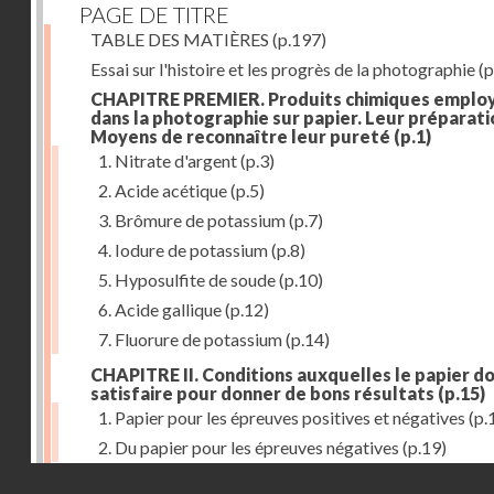
PAGE DE TITRE
TABLE DES MATIÈRES
(p.197)
Essai sur l'histoire et les progrès de la photographie
(p
CHAPITRE PREMIER. Produits chimiques emplo
dans la photographie sur papier. Leur préparati
Moyens de reconnaître leur pureté
(p.1)
1. Nitrate d'argent
(p.3)
2. Acide acétique
(p.5)
3. Brômure de potassium
(p.7)
4. Iodure de potassium
(p.8)
5. Hyposulfite de soude
(p.10)
6. Acide gallique
(p.12)
7. Fluorure de potassium
(p.14)
CHAPITRE II. Conditions auxquelles le papier do
satisfaire pour donner de bons résultats
(p.15)
1. Papier pour les épreuves positives et négatives
(p.
2. Du papier pour les épreuves négatives
(p.19)
Droits réservés - CNAM
CHAPITRE III. De l'exposition des modèles
(p.23