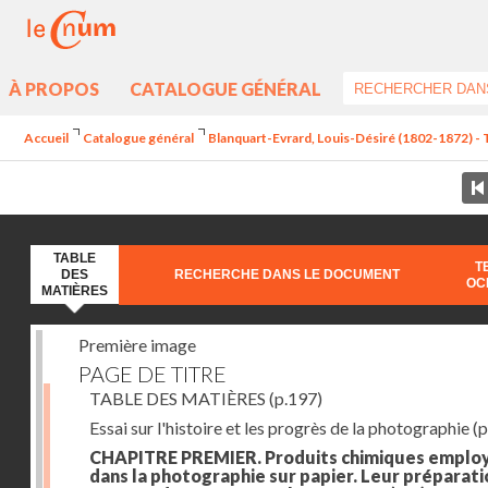
À PROPOS
CATALOGUE GÉNÉRAL
Accueil
Catalogue général
Blanquart-Evrard, Louis-Désiré (1802-1872) - 
TABLE
T
DES
RECHERCHE DANS LE DOCUMENT
OC
MATIÈRES
Première image
PAGE DE TITRE
TABLE DES MATIÈRES
(p.197)
Essai sur l'histoire et les progrès de la photographie
(p
CHAPITRE PREMIER. Produits chimiques emplo
dans la photographie sur papier. Leur préparati