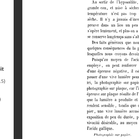
it
15)
)