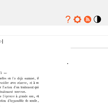
Mode
contraste
élévé