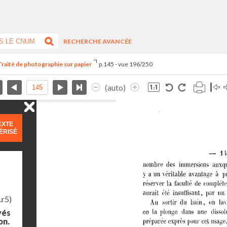
RECHERCHE AVANCÉE
Traité de photographie sur papier
p.145 - vue 196/250
(auto)
EXTE
ÉRISÉ
.r5)
yés
on.