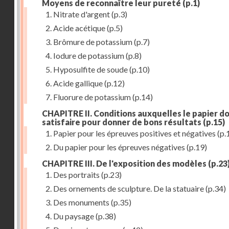
Moyens de reconnaître leur pureté
(p.1)
1. Nitrate d'argent
(p.3)
2. Acide acétique
(p.5)
3. Brômure de potassium
(p.7)
4. Iodure de potassium
(p.8)
5. Hyposulfite de soude
(p.10)
6. Acide gallique
(p.12)
7. Fluorure de potassium
(p.14)
CHAPITRE II. Conditions auxquelles le papier do
satisfaire pour donner de bons résultats
(p.15)
1. Papier pour les épreuves positives et négatives
(p.
2. Du papier pour les épreuves négatives
(p.19)
CHAPITRE III. De l'exposition des modèles
(p.23
1. Des portraits
(p.23)
2. Des ornements de sculpture. De la statuaire
(p.34)
3. Des monuments
(p.35)
4. Du paysage
(p.38)