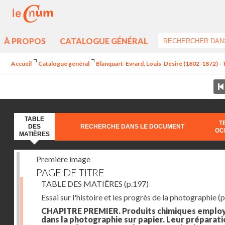
À PROPOS
CATALOGUE GÉNÉRAL
Accueil
Catalogue général
Blanquart-Evrard, Louis-Désiré (1802-1872) - 
TABLE
T
DES
RECHERCHE DANS LE DOCUMENT
OC
MATIÈRES
Première image
PAGE DE TITRE
TABLE DES MATIÈRES
(p.197)
Essai sur l'histoire et les progrès de la photographie
(p
CHAPITRE PREMIER. Produits chimiques emplo
dans la photographie sur papier. Leur préparati