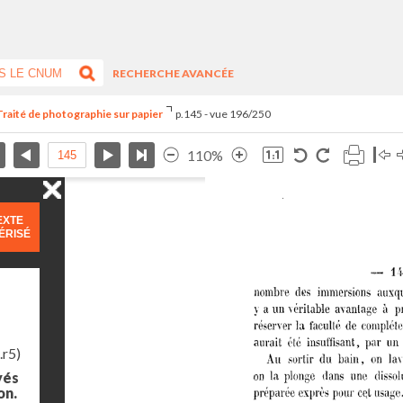
RECHERCHE AVANCÉE
Traité de photographie sur papier
p.145 - vue 196/250
110%
EXTE
ÉRISÉ
.r5)
yés
on.