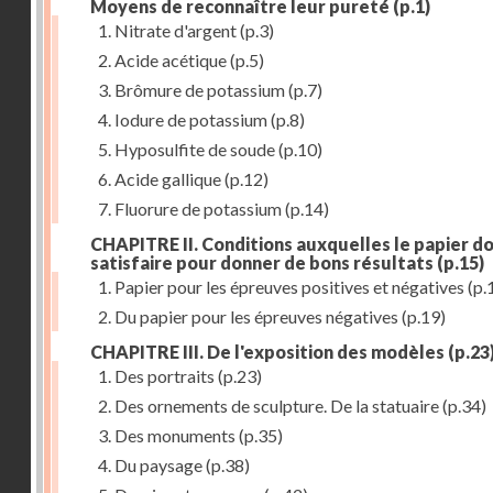
Moyens de reconnaître leur pureté
(p.1)
1. Nitrate d'argent
(p.3)
2. Acide acétique
(p.5)
3. Brômure de potassium
(p.7)
4. Iodure de potassium
(p.8)
5. Hyposulfite de soude
(p.10)
6. Acide gallique
(p.12)
7. Fluorure de potassium
(p.14)
CHAPITRE II. Conditions auxquelles le papier do
satisfaire pour donner de bons résultats
(p.15)
1. Papier pour les épreuves positives et négatives
(p.
2. Du papier pour les épreuves négatives
(p.19)
CHAPITRE III. De l'exposition des modèles
(p.23
1. Des portraits
(p.23)
2. Des ornements de sculpture. De la statuaire
(p.34)
3. Des monuments
(p.35)
4. Du paysage
(p.38)