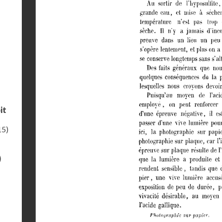
it
15)
)