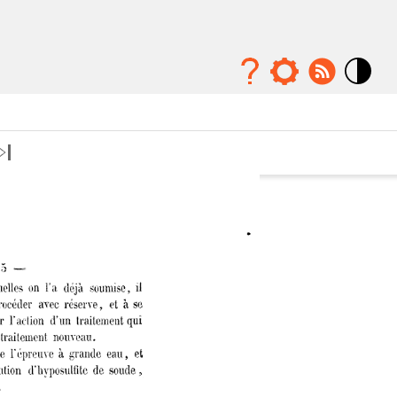
Mode
contraste
élévé