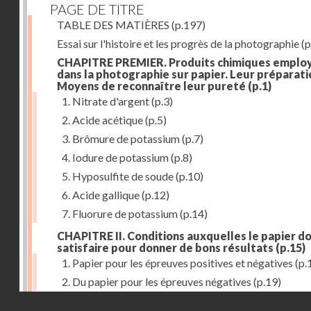
PAGE DE TITRE
TABLE DES MATIÈRES
(p.197)
Essai sur l'histoire et les progrès de la photographie
(p
CHAPITRE PREMIER. Produits chimiques emplo
dans la photographie sur papier. Leur préparati
Moyens de reconnaître leur pureté
(p.1)
1. Nitrate d'argent
(p.3)
2. Acide acétique
(p.5)
3. Brômure de potassium
(p.7)
4. Iodure de potassium
(p.8)
5. Hyposulfite de soude
(p.10)
6. Acide gallique
(p.12)
7. Fluorure de potassium
(p.14)
CHAPITRE II. Conditions auxquelles le papier do
satisfaire pour donner de bons résultats
(p.15)
1. Papier pour les épreuves positives et négatives
(p.
2. Du papier pour les épreuves négatives
(p.19)
Droits réservés - CNAM
CHAPITRE III. De l'exposition des modèles
(p.23