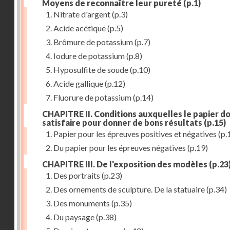
Moyens de reconnaître leur pureté
(p.1)
1. Nitrate d'argent
(p.3)
2. Acide acétique
(p.5)
3. Brômure de potassium
(p.7)
4. Iodure de potassium
(p.8)
5. Hyposulfite de soude
(p.10)
6. Acide gallique
(p.12)
7. Fluorure de potassium
(p.14)
CHAPITRE II. Conditions auxquelles le papier do
satisfaire pour donner de bons résultats
(p.15)
1. Papier pour les épreuves positives et négatives
(p.
2. Du papier pour les épreuves négatives
(p.19)
CHAPITRE III. De l'exposition des modèles
(p.23
1. Des portraits
(p.23)
2. Des ornements de sculpture. De la statuaire
(p.34)
3. Des monuments
(p.35)
4. Du paysage
(p.38)