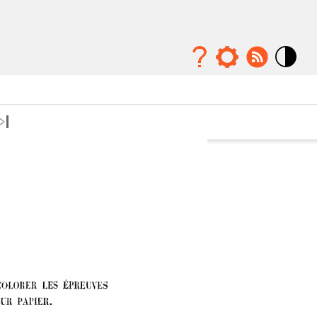
Mode
contraste
élévé