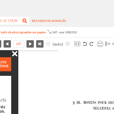
RECHERCHE AVANCÉE
Traité de photographie sur papier
p.147 - vue 198/250
(auto)
EXTE
ÉRISÉ
.r5)
yés
on.