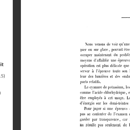
it
15)
)