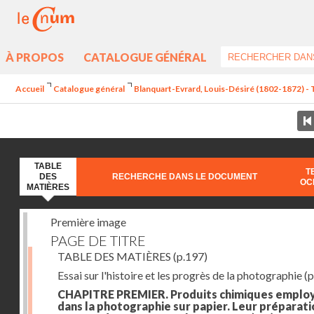
À PROPOS
CATALOGUE GÉNÉRAL
Accueil
Catalogue général
Blanquart-Evrard, Louis-Désiré (1802-1872) - 
TABLE
T
DES
RECHERCHE DANS LE DOCUMENT
OC
MATIÈRES
Première image
PAGE DE TITRE
TABLE DES MATIÈRES
(p.197)
Essai sur l'histoire et les progrès de la photographie
(p
CHAPITRE PREMIER. Produits chimiques emplo
dans la photographie sur papier. Leur préparati