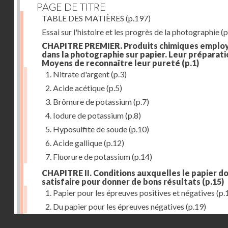
PAGE DE TITRE
TABLE DES MATIÈRES
(p.197)
Essai sur l'histoire et les progrès de la photographie
(p
CHAPITRE PREMIER. Produits chimiques emplo
dans la photographie sur papier. Leur préparati
Moyens de reconnaître leur pureté
(p.1)
1. Nitrate d'argent
(p.3)
2. Acide acétique
(p.5)
3. Brômure de potassium
(p.7)
4. Iodure de potassium
(p.8)
5. Hyposulfite de soude
(p.10)
6. Acide gallique
(p.12)
7. Fluorure de potassium
(p.14)
CHAPITRE II. Conditions auxquelles le papier do
satisfaire pour donner de bons résultats
(p.15)
1. Papier pour les épreuves positives et négatives
(p.
2. Du papier pour les épreuves négatives
(p.19)
Droits réservés - CNAM
CHAPITRE III. De l'exposition des modèles
(p.23