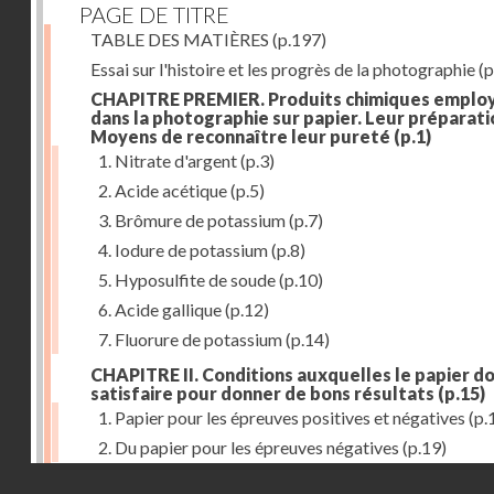
PAGE DE TITRE
TABLE DES MATIÈRES
(p.197)
Essai sur l'histoire et les progrès de la photographie
(p
CHAPITRE PREMIER. Produits chimiques emplo
dans la photographie sur papier. Leur préparati
Moyens de reconnaître leur pureté
(p.1)
1. Nitrate d'argent
(p.3)
2. Acide acétique
(p.5)
3. Brômure de potassium
(p.7)
4. Iodure de potassium
(p.8)
5. Hyposulfite de soude
(p.10)
6. Acide gallique
(p.12)
7. Fluorure de potassium
(p.14)
CHAPITRE II. Conditions auxquelles le papier do
satisfaire pour donner de bons résultats
(p.15)
1. Papier pour les épreuves positives et négatives
(p.
2. Du papier pour les épreuves négatives
(p.19)
Droits réservés - CNAM
CHAPITRE III. De l'exposition des modèles
(p.23