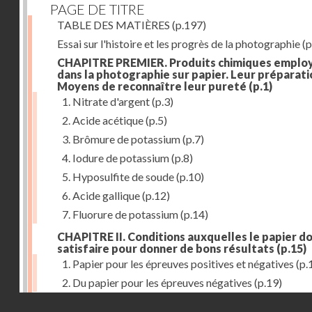
PAGE DE TITRE
TABLE DES MATIÈRES
(p.197)
Essai sur l'histoire et les progrès de la photographie
(p
CHAPITRE PREMIER. Produits chimiques emplo
dans la photographie sur papier. Leur préparati
Moyens de reconnaître leur pureté
(p.1)
1. Nitrate d'argent
(p.3)
2. Acide acétique
(p.5)
3. Brômure de potassium
(p.7)
4. Iodure de potassium
(p.8)
5. Hyposulfite de soude
(p.10)
6. Acide gallique
(p.12)
7. Fluorure de potassium
(p.14)
CHAPITRE II. Conditions auxquelles le papier do
satisfaire pour donner de bons résultats
(p.15)
1. Papier pour les épreuves positives et négatives
(p.
2. Du papier pour les épreuves négatives
(p.19)
Droits réservés - CNAM
CHAPITRE III. De l'exposition des modèles
(p.23