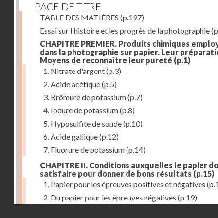
PAGE DE TITRE
TABLE DES MATIÈRES
(p.197)
Essai sur l'histoire et les progrès de la photographie
(p
CHAPITRE PREMIER. Produits chimiques emplo
dans la photographie sur papier. Leur préparati
Moyens de reconnaître leur pureté
(p.1)
1. Nitrate d'argent
(p.3)
2. Acide acétique
(p.5)
3. Brômure de potassium
(p.7)
4. Iodure de potassium
(p.8)
5. Hyposulfite de soude
(p.10)
6. Acide gallique
(p.12)
7. Fluorure de potassium
(p.14)
CHAPITRE II. Conditions auxquelles le papier do
satisfaire pour donner de bons résultats
(p.15)
1. Papier pour les épreuves positives et négatives
(p.
2. Du papier pour les épreuves négatives
(p.19)
Droits réservés - CNAM
CHAPITRE III. De l'exposition des modèles
(p.23