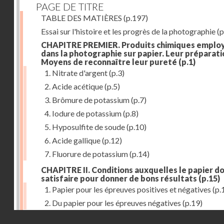
PAGE DE TITRE
TABLE DES MATIÈRES
(p.197)
Essai sur l'histoire et les progrès de la photographie
(p
CHAPITRE PREMIER. Produits chimiques emplo
dans la photographie sur papier. Leur préparati
Moyens de reconnaître leur pureté
(p.1)
1. Nitrate d'argent
(p.3)
2. Acide acétique
(p.5)
3. Brômure de potassium
(p.7)
4. Iodure de potassium
(p.8)
5. Hyposulfite de soude
(p.10)
6. Acide gallique
(p.12)
7. Fluorure de potassium
(p.14)
CHAPITRE II. Conditions auxquelles le papier do
satisfaire pour donner de bons résultats
(p.15)
1. Papier pour les épreuves positives et négatives
(p.
2. Du papier pour les épreuves négatives
(p.19)
Droits réservés - CNAM
CHAPITRE III. De l'exposition des modèles
(p.23