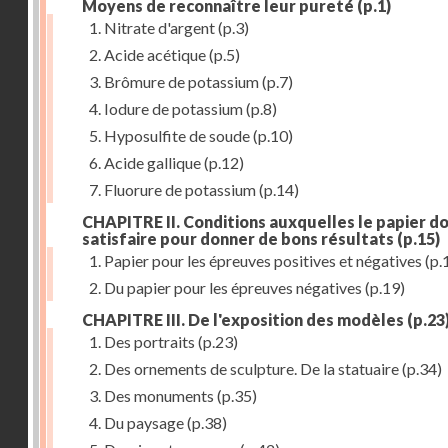
Moyens de reconnaître leur pureté
(p.1)
1. Nitrate d'argent
(p.3)
2. Acide acétique
(p.5)
3. Brômure de potassium
(p.7)
4. Iodure de potassium
(p.8)
5. Hyposulfite de soude
(p.10)
6. Acide gallique
(p.12)
7. Fluorure de potassium
(p.14)
CHAPITRE II. Conditions auxquelles le papier do
satisfaire pour donner de bons résultats
(p.15)
1. Papier pour les épreuves positives et négatives
(p.
2. Du papier pour les épreuves négatives
(p.19)
CHAPITRE III. De l'exposition des modèles
(p.23
1. Des portraits
(p.23)
2. Des ornements de sculpture. De la statuaire
(p.34)
3. Des monuments
(p.35)
4. Du paysage
(p.38)