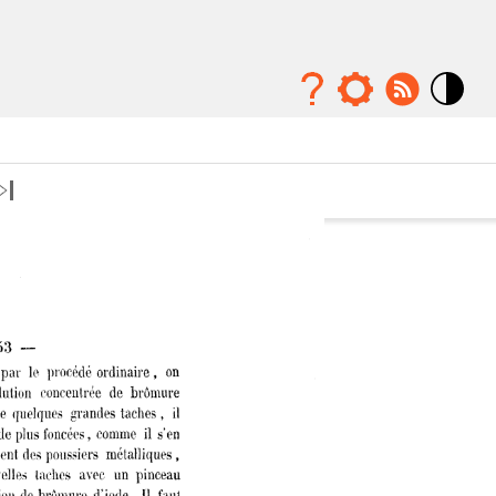
Mode
contraste
élévé