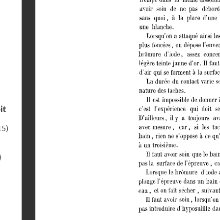
it
15)
)