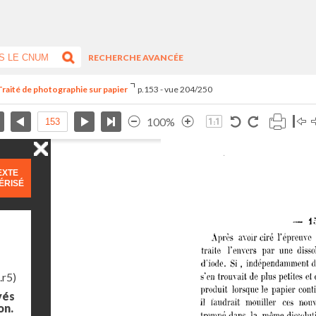
RECHERCHE AVANCÉE
Traité de photographie sur papier
p.153 - vue 204/250
100%
EXTE
ÉRISÉ
.r5)
yés
on.