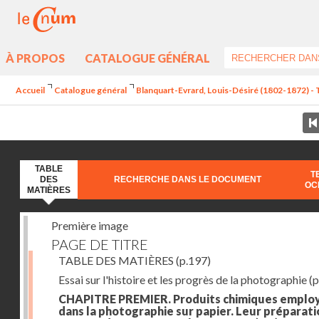
À PROPOS
CATALOGUE GÉNÉRAL
Accueil
Catalogue général
Blanquart-Evrard, Louis-Désiré (1802-1872) - 
TABLE
T
DES
RECHERCHE DANS LE DOCUMENT
OC
MATIÈRES
Première image
PAGE DE TITRE
TABLE DES MATIÈRES
(p.197)
Essai sur l'histoire et les progrès de la photographie
(p
CHAPITRE PREMIER. Produits chimiques emplo
dans la photographie sur papier. Leur préparati