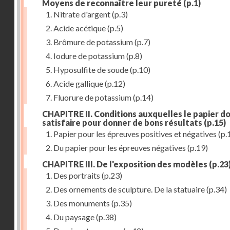
Moyens de reconnaître leur pureté
(p.1)
1. Nitrate d'argent
(p.3)
2. Acide acétique
(p.5)
3. Brômure de potassium
(p.7)
4. Iodure de potassium
(p.8)
5. Hyposulfite de soude
(p.10)
6. Acide gallique
(p.12)
7. Fluorure de potassium
(p.14)
CHAPITRE II. Conditions auxquelles le papier do
satisfaire pour donner de bons résultats
(p.15)
1. Papier pour les épreuves positives et négatives
(p.
2. Du papier pour les épreuves négatives
(p.19)
CHAPITRE III. De l'exposition des modèles
(p.23
1. Des portraits
(p.23)
2. Des ornements de sculpture. De la statuaire
(p.34)
3. Des monuments
(p.35)
4. Du paysage
(p.38)