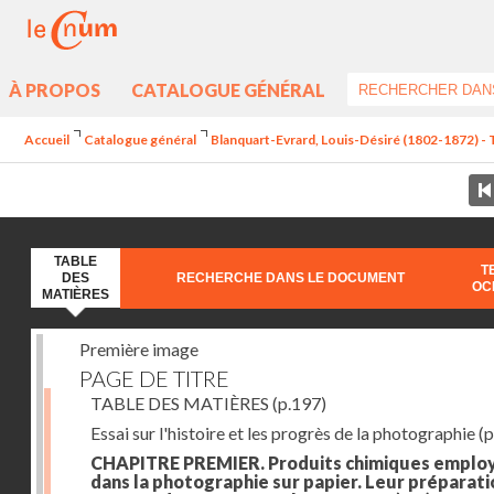
À PROPOS
CATALOGUE GÉNÉRAL
Accueil
Catalogue général
Blanquart-Evrard, Louis-Désiré (1802-1872) - 
TABLE
T
DES
RECHERCHE DANS LE DOCUMENT
OC
MATIÈRES
Première image
PAGE DE TITRE
TABLE DES MATIÈRES
(p.197)
Essai sur l'histoire et les progrès de la photographie
(p
CHAPITRE PREMIER. Produits chimiques emplo
dans la photographie sur papier. Leur préparati