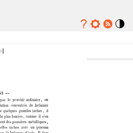
Mode
contraste
élévé