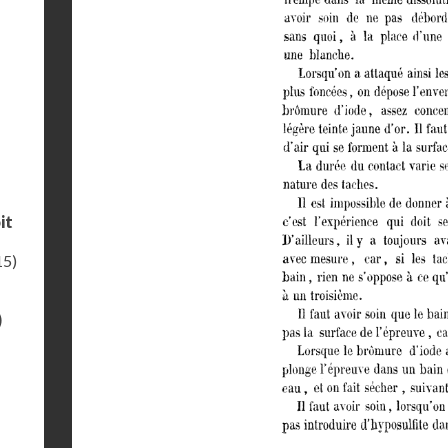
it
15)
)