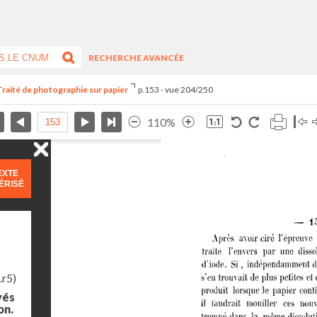
RECHERCHE AVANCÉE
Traité de photographie sur papier
p.153 - vue 204/250
110%
EXTE
ÉRISÉ
.r5)
yés
on.