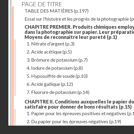
PAGE DE TITRE
TABLE DES MATIÈRES
(p.197)
Essai sur l'histoire et les progrès de la photographie
(p
CHAPITRE PREMIER. Produits chimiques emplo
dans la photographie sur papier. Leur préparati
Moyens de reconnaître leur pureté
(p.1)
1. Nitrate d'argent
(p.3)
2. Acide acétique
(p.5)
3. Brômure de potassium
(p.7)
4. Iodure de potassium
(p.8)
5. Hyposulfite de soude
(p.10)
6. Acide gallique
(p.12)
7. Fluorure de potassium
(p.14)
CHAPITRE II. Conditions auxquelles le papier do
satisfaire pour donner de bons résultats
(p.15)
1. Papier pour les épreuves positives et négatives
(p.
2. Du papier pour les épreuves négatives
(p.19)
Droits réservés - CNAM
CHAPITRE III. De l'exposition des modèles
(p.23