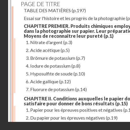
PAGE DE TITRE
TABLE DES MATIÈRES
(p.197)
Essai sur l'histoire et les progrès de la photographie
(p
CHAPITRE PREMIER. Produits chimiques emplo
dans la photographie sur papier. Leur préparati
Moyens de reconnaître leur pureté
(p.1)
1. Nitrate d'argent
(p.3)
2. Acide acétique
(p.5)
3. Brômure de potassium
(p.7)
4. Iodure de potassium
(p.8)
5. Hyposulfite de soude
(p.10)
6. Acide gallique
(p.12)
7. Fluorure de potassium
(p.14)
CHAPITRE II. Conditions auxquelles le papier do
satisfaire pour donner de bons résultats
(p.15)
1. Papier pour les épreuves positives et négatives
(p.
2. Du papier pour les épreuves négatives
(p.19)
Droits réservés - CNAM
CHAPITRE III. De l'exposition des modèles
(p.23