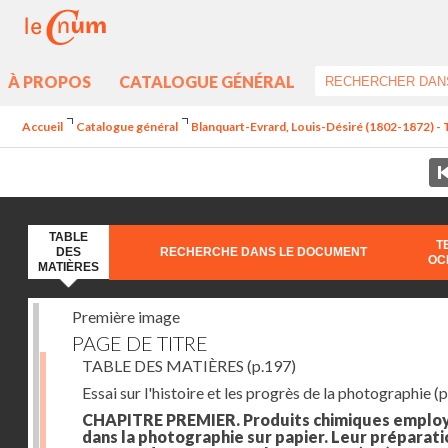
À PROPOS
CATALOGUE GÉNÉRAL
Accueil
Catalogue général
Blanquart-Evrard, Louis-Désiré (1802-1872) - 
TABLE
T
DES
RECHERCHE DANS LE DOCUMENT
OC
MATIÈRES
Première image
PAGE DE TITRE
TABLE DES MATIÈRES
(p.197)
Essai sur l'histoire et les progrès de la photographie
(p
CHAPITRE PREMIER. Produits chimiques emplo
dans la photographie sur papier. Leur préparati