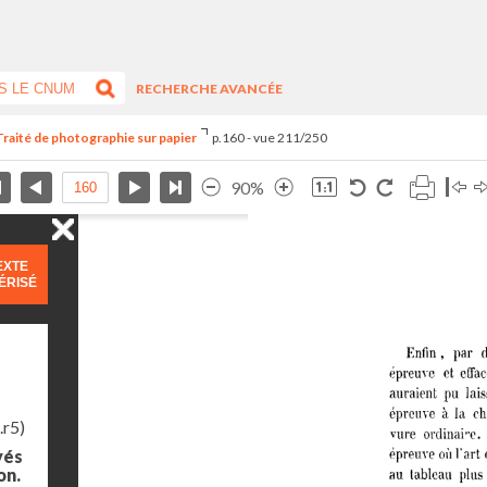
RECHERCHE AVANCÉE
Traité de photographie sur papier
p.160 - vue 211/250
90%
EXTE
ÉRISÉ
.r5)
yés
on.