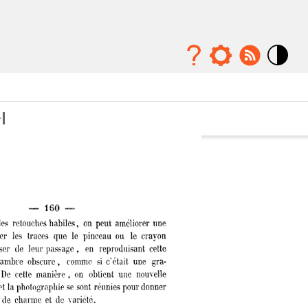
Mode
contraste
élévé