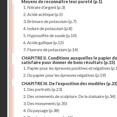
Moyens de reconnaître leur pureté
(p.1)
1. Nitrate d'argent
(p.3)
2. Acide acétique
(p.5)
3. Brômure de potassium
(p.7)
4. Iodure de potassium
(p.8)
5. Hyposulfite de soude
(p.10)
6. Acide gallique
(p.12)
7. Fluorure de potassium
(p.14)
CHAPITRE II. Conditions auxquelles le papier do
satisfaire pour donner de bons résultats
(p.15)
1. Papier pour les épreuves positives et négatives
(p.
2. Du papier pour les épreuves négatives
(p.19)
CHAPITRE III. De l'exposition des modèles
(p.23
1. Des portraits
(p.23)
2. Des ornements de sculpture. De la statuaire
(p.34)
3. Des monuments
(p.35)
4. Du paysage
(p.38)