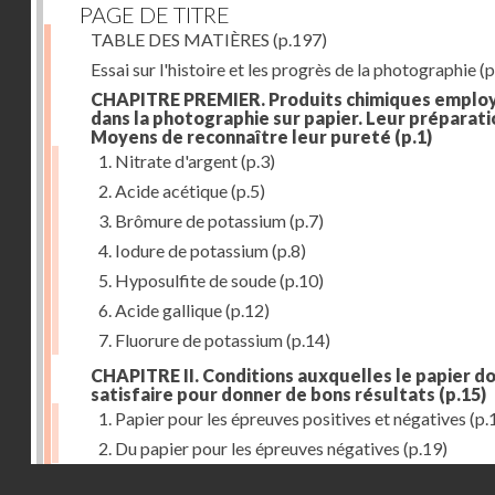
PAGE DE TITRE
TABLE DES MATIÈRES
(p.197)
Essai sur l'histoire et les progrès de la photographie
(p
CHAPITRE PREMIER. Produits chimiques emplo
dans la photographie sur papier. Leur préparati
Moyens de reconnaître leur pureté
(p.1)
1. Nitrate d'argent
(p.3)
2. Acide acétique
(p.5)
3. Brômure de potassium
(p.7)
4. Iodure de potassium
(p.8)
5. Hyposulfite de soude
(p.10)
6. Acide gallique
(p.12)
7. Fluorure de potassium
(p.14)
CHAPITRE II. Conditions auxquelles le papier do
satisfaire pour donner de bons résultats
(p.15)
1. Papier pour les épreuves positives et négatives
(p.
2. Du papier pour les épreuves négatives
(p.19)
Droits réservés - CNAM
CHAPITRE III. De l'exposition des modèles
(p.23