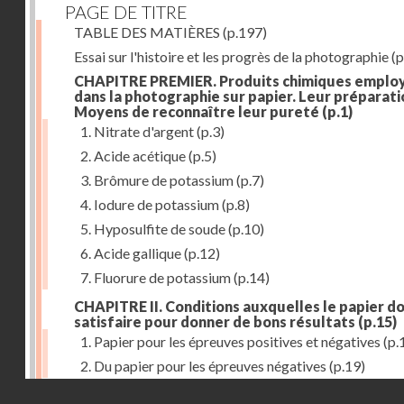
PAGE DE TITRE
TABLE DES MATIÈRES
(p.197)
Essai sur l'histoire et les progrès de la photographie
(p
CHAPITRE PREMIER. Produits chimiques emplo
dans la photographie sur papier. Leur préparati
Moyens de reconnaître leur pureté
(p.1)
1. Nitrate d'argent
(p.3)
2. Acide acétique
(p.5)
3. Brômure de potassium
(p.7)
4. Iodure de potassium
(p.8)
5. Hyposulfite de soude
(p.10)
6. Acide gallique
(p.12)
7. Fluorure de potassium
(p.14)
CHAPITRE II. Conditions auxquelles le papier do
satisfaire pour donner de bons résultats
(p.15)
1. Papier pour les épreuves positives et négatives
(p.
2. Du papier pour les épreuves négatives
(p.19)
Droits réservés - CNAM
CHAPITRE III. De l'exposition des modèles
(p.23