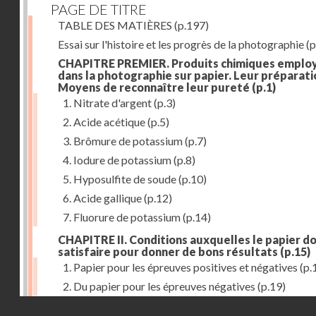
PAGE DE TITRE
TABLE DES MATIÈRES
(p.197)
Essai sur l'histoire et les progrès de la photographie
(p
CHAPITRE PREMIER. Produits chimiques emplo
dans la photographie sur papier. Leur préparati
Moyens de reconnaître leur pureté
(p.1)
1. Nitrate d'argent
(p.3)
2. Acide acétique
(p.5)
3. Brômure de potassium
(p.7)
4. Iodure de potassium
(p.8)
5. Hyposulfite de soude
(p.10)
6. Acide gallique
(p.12)
7. Fluorure de potassium
(p.14)
CHAPITRE II. Conditions auxquelles le papier do
satisfaire pour donner de bons résultats
(p.15)
1. Papier pour les épreuves positives et négatives
(p.
2. Du papier pour les épreuves négatives
(p.19)
Droits réservés - CNAM
CHAPITRE III. De l'exposition des modèles
(p.23