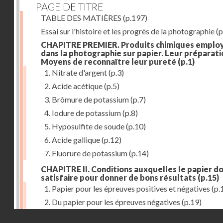
PAGE DE TITRE
TABLE DES MATIÈRES
(p.197)
Essai sur l'histoire et les progrès de la photographie
(p
CHAPITRE PREMIER. Produits chimiques emplo
dans la photographie sur papier. Leur préparati
Moyens de reconnaître leur pureté
(p.1)
1. Nitrate d'argent
(p.3)
2. Acide acétique
(p.5)
3. Brômure de potassium
(p.7)
4. Iodure de potassium
(p.8)
5. Hyposulfite de soude
(p.10)
6. Acide gallique
(p.12)
7. Fluorure de potassium
(p.14)
CHAPITRE II. Conditions auxquelles le papier do
satisfaire pour donner de bons résultats
(p.15)
1. Papier pour les épreuves positives et négatives
(p.
2. Du papier pour les épreuves négatives
(p.19)
Droits réservés - CNAM
CHAPITRE III. De l'exposition des modèles
(p.23