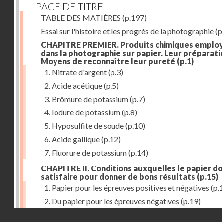
PAGE DE TITRE
TABLE DES MATIÈRES
(p.197)
Essai sur l'histoire et les progrès de la photographie
(p
CHAPITRE PREMIER. Produits chimiques emplo
dans la photographie sur papier. Leur préparati
Moyens de reconnaître leur pureté
(p.1)
1. Nitrate d'argent
(p.3)
2. Acide acétique
(p.5)
3. Brômure de potassium
(p.7)
4. Iodure de potassium
(p.8)
5. Hyposulfite de soude
(p.10)
6. Acide gallique
(p.12)
7. Fluorure de potassium
(p.14)
CHAPITRE II. Conditions auxquelles le papier do
satisfaire pour donner de bons résultats
(p.15)
1. Papier pour les épreuves positives et négatives
(p.
2. Du papier pour les épreuves négatives
(p.19)
Droits réservés - CNAM
CHAPITRE III. De l'exposition des modèles
(p.23