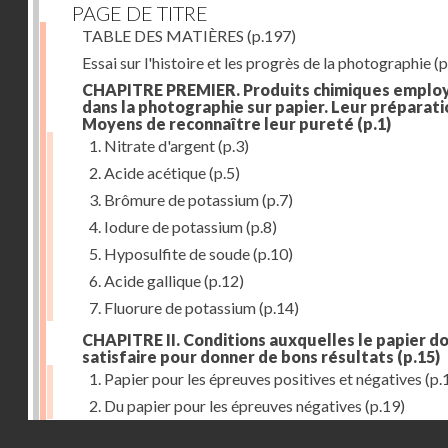
PAGE DE TITRE
TABLE DES MATIÈRES
(p.197)
Essai sur l'histoire et les progrès de la photographie
(p
CHAPITRE PREMIER. Produits chimiques emplo
dans la photographie sur papier. Leur préparati
Moyens de reconnaître leur pureté
(p.1)
1. Nitrate d'argent
(p.3)
2. Acide acétique
(p.5)
3. Brômure de potassium
(p.7)
4. Iodure de potassium
(p.8)
5. Hyposulfite de soude
(p.10)
6. Acide gallique
(p.12)
7. Fluorure de potassium
(p.14)
CHAPITRE II. Conditions auxquelles le papier do
satisfaire pour donner de bons résultats
(p.15)
1. Papier pour les épreuves positives et négatives
(p.
2. Du papier pour les épreuves négatives
(p.19)
Droits réservés - CNAM
CHAPITRE III. De l'exposition des modèles
(p.23