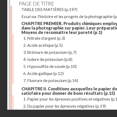
PAGE DE TITRE
TABLE DES MATIÈRES
(p.197)
Essai sur l'histoire et les progrès de la photographie
(p
CHAPITRE PREMIER. Produits chimiques emplo
dans la photographie sur papier. Leur préparati
Moyens de reconnaître leur pureté
(p.1)
1. Nitrate d'argent
(p.3)
2. Acide acétique
(p.5)
3. Brômure de potassium
(p.7)
4. Iodure de potassium
(p.8)
5. Hyposulfite de soude
(p.10)
6. Acide gallique
(p.12)
7. Fluorure de potassium
(p.14)
CHAPITRE II. Conditions auxquelles le papier do
satisfaire pour donner de bons résultats
(p.15)
1. Papier pour les épreuves positives et négatives
(p.
2. Du papier pour les épreuves négatives
(p.19)
Droits réservés - CNAM
CHAPITRE III. De l'exposition des modèles
(p.23