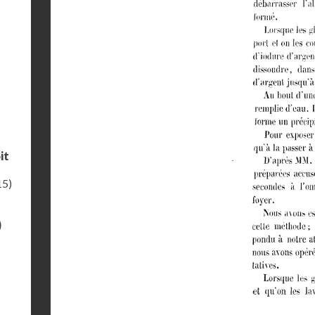
it
15)
)