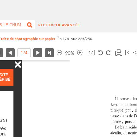
RECHERCHE AVANCÉE
Traité de photographie sur papier
p.174 - vue 225/250
90%
EXTE
ÉRISÉ
.r5)
yés
on.