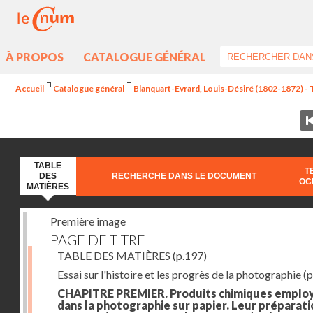
À PROPOS
CATALOGUE GÉNÉRAL
Accueil
Catalogue général
Blanquart-Evrard, Louis-Désiré (1802-1872) - 
TABLE
T
DES
RECHERCHE DANS LE DOCUMENT
OC
MATIÈRES
Première image
PAGE DE TITRE
TABLE DES MATIÈRES
(p.197)
Essai sur l'histoire et les progrès de la photographie
(p
CHAPITRE PREMIER. Produits chimiques emplo
dans la photographie sur papier. Leur préparati