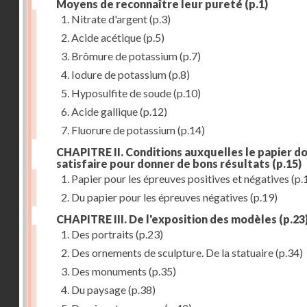
Moyens de reconnaître leur pureté
(p.1)
1. Nitrate d'argent
(p.3)
2. Acide acétique
(p.5)
3. Brômure de potassium
(p.7)
4. Iodure de potassium
(p.8)
5. Hyposulfite de soude
(p.10)
6. Acide gallique
(p.12)
7. Fluorure de potassium
(p.14)
CHAPITRE II. Conditions auxquelles le papier do
satisfaire pour donner de bons résultats
(p.15)
1. Papier pour les épreuves positives et négatives
(p.
2. Du papier pour les épreuves négatives
(p.19)
CHAPITRE III. De l'exposition des modèles
(p.23
1. Des portraits
(p.23)
2. Des ornements de sculpture. De la statuaire
(p.34)
3. Des monuments
(p.35)
4. Du paysage
(p.38)