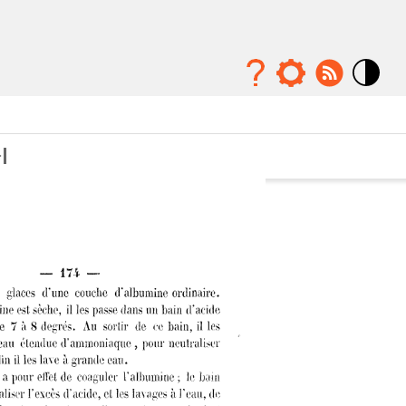
Mode
contraste
élévé