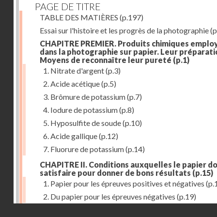
PAGE DE TITRE
TABLE DES MATIÈRES
(p.197)
Essai sur l'histoire et les progrès de la photographie
(p
CHAPITRE PREMIER. Produits chimiques emplo
dans la photographie sur papier. Leur préparati
Moyens de reconnaître leur pureté
(p.1)
1. Nitrate d'argent
(p.3)
2. Acide acétique
(p.5)
3. Brômure de potassium
(p.7)
4. Iodure de potassium
(p.8)
5. Hyposulfite de soude
(p.10)
6. Acide gallique
(p.12)
7. Fluorure de potassium
(p.14)
CHAPITRE II. Conditions auxquelles le papier do
satisfaire pour donner de bons résultats
(p.15)
1. Papier pour les épreuves positives et négatives
(p.
2. Du papier pour les épreuves négatives
(p.19)
Droits réservés - CNAM
CHAPITRE III. De l'exposition des modèles
(p.23