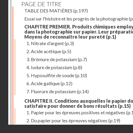
PAGE DE TITRE
TABLE DES MATIÈRES
(p.197)
Essai sur l'histoire et les progrès de la photographie
(p
CHAPITRE PREMIER. Produits chimiques emplo
dans la photographie sur papier. Leur préparati
Moyens de reconnaître leur pureté
(p.1)
1. Nitrate d'argent
(p.3)
2. Acide acétique
(p.5)
3. Brômure de potassium
(p.7)
4. Iodure de potassium
(p.8)
5. Hyposulfite de soude
(p.10)
6. Acide gallique
(p.12)
7. Fluorure de potassium
(p.14)
CHAPITRE II. Conditions auxquelles le papier do
satisfaire pour donner de bons résultats
(p.15)
1. Papier pour les épreuves positives et négatives
(p.
2. Du papier pour les épreuves négatives
(p.19)
Droits réservés - CNAM
CHAPITRE III. De l'exposition des modèles
(p.23